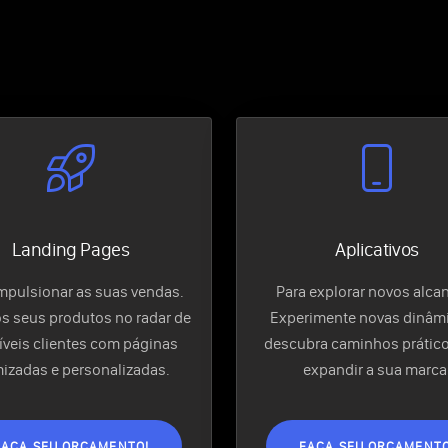
Landing Pages
Aplicativos
impulsionar as suas vendas.
Para explorar novos alca
os seus produtos no radar de
Experimente novas dinâmi
veis clientes com páginas
descubra caminhos prático
mizadas e personalizadas.
expandir a sua marca
FAÇA SEU ORÇAMENTO!
FAÇA SEU ORÇAMENTO