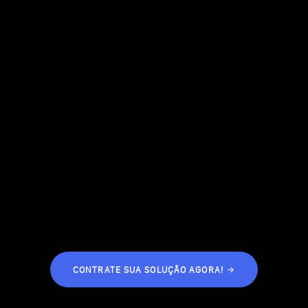
ientes em cada solução. Direcionamos a sua
al dentro da esfera digital.
Garantia de projeto entregue
CONTRATE SUA SOLUÇÃO AGORA!