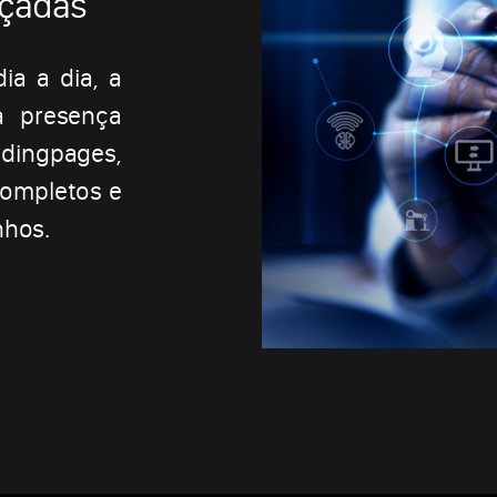
nçadas
a a dia, a
a presença
dingpages,
completos e
nhos.